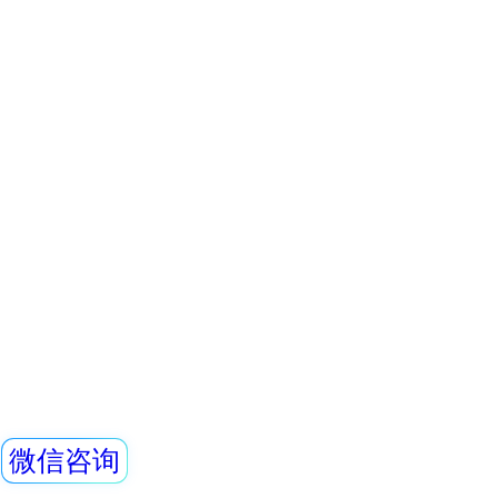
能，能存储10年的
供强大的RenLoca
REN200型X、γ
软件。考虑
叫X、γ辐射个人剂量当
仪）内置高灵敏度
器，主要用来监测
查看详情
所中个人的X、γ以
REN300+REN-3
具有响应快，测量
显示工作场所的剂
子、伽玛报警仪
量，更换电池时，
本报警仪由REN30
仪和REN-3He-N中
NaI30伽玛探头组
是采用特殊设计的
查看详情
有灵敏度高、操作
数据存储和超阈值
时给出x射线、γ射