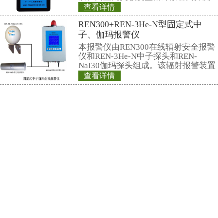
具有RS485/RS2
RenRiArea区域
头均可单独外接报
情况下就地给出声光
REN-GM-L型 GM管
为了加强对放射源
行的监督管理，保
环境，根据辐射防
关标准的要求，考
查看详情
射线装置和放射源
REN300B型在线
能引发的放射性危
套在线xγ射线监测
xγ射线监测报警系
REN300B在线辐
集中监测,完成对放
新型的x-γ辐射连
采用特殊设计的前
灵敏度高、操作方
查看详情
阈值报警等特点，能
REN200型X-γ个
剂量率；仪器内置