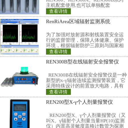
相关产品
REN800A型中子
量当量(率)仪
REN800A型中子
当量(率)仪内置一个
GM管作为探测器，
X、γ射线。该仪器
查看详情
高、抗γ性能好、能
REN系列智能化辐
外通过配套的RenRi
软件可将存储的数
仪器适用于环保、
REN系列智能化辐
矿、土木工程、
REN300、REN300
主机配套使用,也可
RenRiArea辐射
查看详情