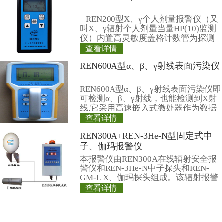
府、环保、公安部门报告。
相关产品
REN300B型在线
REN300B在线辐
新型的x-γ辐射连
采用特殊设计的前
灵敏度高、操作方
查看详情
阈值报警等特点，能
REN500H辐射防
剂量率；仪器内置
能，能存储10年的
当量(率)仪
供强大的RenLoca
REN500H辐射防
软件。考虑
量(率)仪是监测各