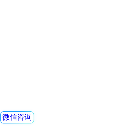
器，主要用来监测
查看详情
所中个人的X、γ以
REN600A型α、
具有响应快，测量
显示工作场所的剂
量，更换电池时，
REN600A型α、β
可检测α、β、γ射
线,它采用高速嵌入
处理单元，点阵式大
查看详情
示，读数清晰、操作
REN300A+REN-
超大容量数据存储
大面积MICA盖革
子、伽玛报警仪
测效率，可进行α、
本报警仪由REN30
测和X、γ辐射剂
警仪和REN-3He-N
GM-L X、伽玛探
装置是采用特殊设
查看详情
路，具有灵敏度高